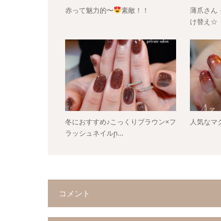
赤って魅力的〜
素敵！！
薄爪さん
け替え☆
冬におすすめ♪こっくりブラウン×フ
人気なマグ
ラッシュネイルɲ…
コメント