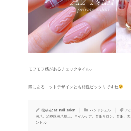
モフモフ感があるチェックネイル♪
隣にあるニットデザインとも相性ピッタリですね
投稿者:
az_nail_salon
ハンドジェル
ハ
深爪、渋谷区深爪矯正、ネイルケア、育爪サロン、育爪、美
ント:
0