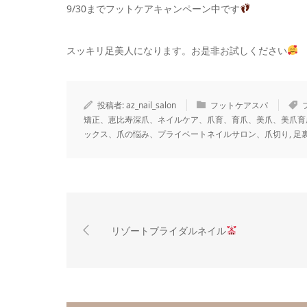
9/30までフットケアキャンペーン中です
スッキリ足美人になります。お是非お試しください
投稿者:
az_nail_salon
フットケアスパ
矯正、恵比寿深爪、ネイルケア、爪育、育爪、美爪、美爪育
ックス、爪の悩み、プライベートネイルサロン、爪切り
,
足
リゾートブライダルネイル