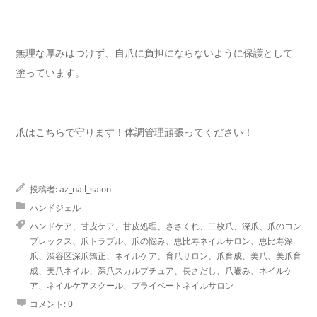
無理な厚みはつけず、自爪に負担にならないように保護として
塗っています。
爪はこちらで守ります！体調管理頑張ってください！
投稿者:
az_nail_salon
ハンドジェル
ハンドケア、甘皮ケア、甘皮処理、ささくれ、二枚爪、深爪、爪のコン
プレックス、爪トラブル、爪の悩み、恵比寿ネイルサロン、恵比寿深
爪、渋谷区深爪矯正、ネイルケア、育爪サロン、爪育成、美爪、美爪育
成、美爪ネイル、深爪スカルプチュア、長さだし、爪嚙み、ネイルケ
ア、ネイルケアスクール、プライベートネイルサロン
コメント:
0