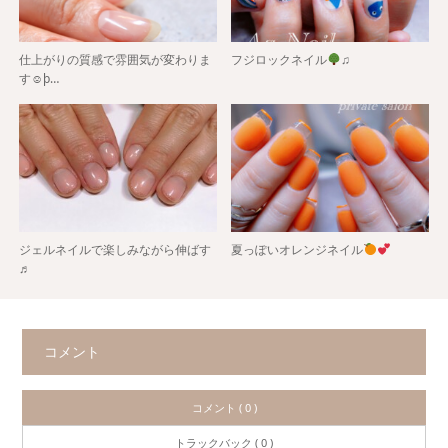
仕上がりの質感で雰囲気が変わりま
フジロックネイル
♫
す☺þ…
ジェルネイルで楽しみながら伸ばす
夏っぽいオレンジネイル
♬
コメント
コメント ( 0 )
トラックバック ( 0 )