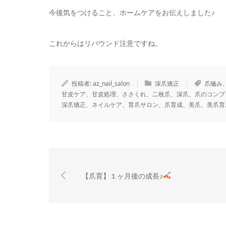
今後気をつけること、ホームケアをお伝えしました♪
これからはリバウンド注意ですね。
投稿者:
az_nail_salon
深爪矯正
爪嚙み
甘皮ケア、甘皮処理、ささくれ、二枚爪、深爪、爪のコンプ
深爪矯正、ネイルケア、育爪サロン、爪育成、美爪、美爪育
【爪育】１ヶ月後の成長♪