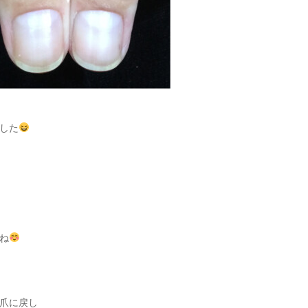
した
ね
爪に戻し