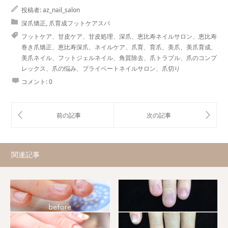
投稿者:
az_nail_salon
深爪矯正
,
爪育成フットケアスパ
フットケア、甘皮ケア、甘皮処理、深爪、恵比寿ネイルサロン、恵比寿
巻き爪矯正、恵比寿深爪、ネイルケア、爪育、育爪、美爪、美爪育成、
美爪ネイル、フットジェルネイル、角質除去、爪トラブル、爪のコンプ
レックス、爪の悩み、プライベートネイルサロン、爪切り
コメント:
0
関連記事