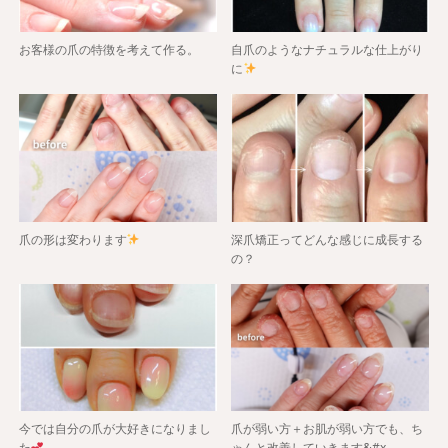
お客様の爪の特徴を考えて作る。
自爪のようなナチュラルな仕上がり
に
爪の形は変わります
深爪矯正ってどんな感じに成長する
の？
今では自分の爪が大好きになりまし
爪が弱い方＋お肌が弱い方でも、ち
た
ゃんと改善していきます&#x…