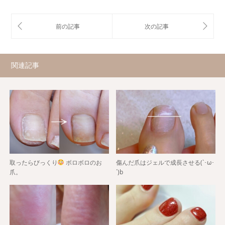
関連記事
取ったらびっくり
ボロボロのお
傷んだ爪はジェルで成長させる(`･ω･
爪。
´)b