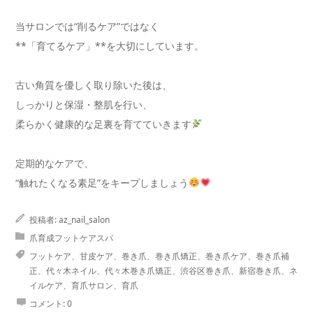
当サロンでは“削るケア”ではなく
**「育てるケア」**を大切にしています。
古い角質を優しく取り除いた後は、
しっかりと保湿・整肌を行い、
柔らかく健康的な足裏を育てていきます
定期的なケアで、
“触れたくなる素足”をキープしましょう
投稿者:
az_nail_salon
爪育成フットケアスパ
フットケア、甘皮ケア、巻き爪、巻き爪矯正、巻き爪ケア、巻き爪補
正、代々木ネイル、代々木巻き爪矯正、渋谷区巻き爪、新宿巻き爪、ネ
イルケア、育爪サロン、育爪
コメント:
0