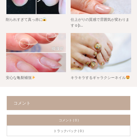
削られすぎて真っ赤に
仕上がりの質感で雰囲気が変わりま
す☺þ…
安心な亀裂補強
キラキラするギャラクシーネイル
コメント
コメント ( 0 )
トラックバック ( 0 )