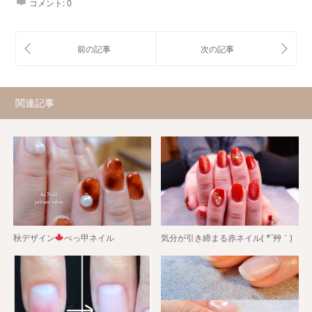
コメント:
0
関連記事
秋デザイン
べっ甲ネイル
気分が引き締まる赤ネイル( *´艸｀)