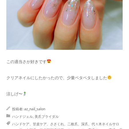
この適当さが好きです
クリアネイルにしたかったので、少量ペタペタしました
涼しげ〜
投稿者:
az_nail_salon
ハンドジェル
,
美爪ブライダル
ハンドケア、甘皮ケア、ささくれ、二枚爪、深爪、代々木ネイルサロ