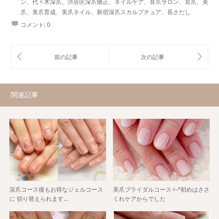
ン、代々木深爪、渋谷区深爪矯正、ネイルケア、育爪サロン、育爪、美
爪、美爪育成、美爪ネイル、新宿深爪スカルプチュア、長さだし
コメント:
0
関連記事
深爪コース後もお得なジェルコース
美爪ブライダルコース✧˖°初めはささ
に 切り替えられます…
くれケアからでした