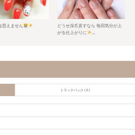
は思えません
どうせ深爪直すなら 毎回気分が上
がる仕上がりに
…
トラックバック ( 0 )