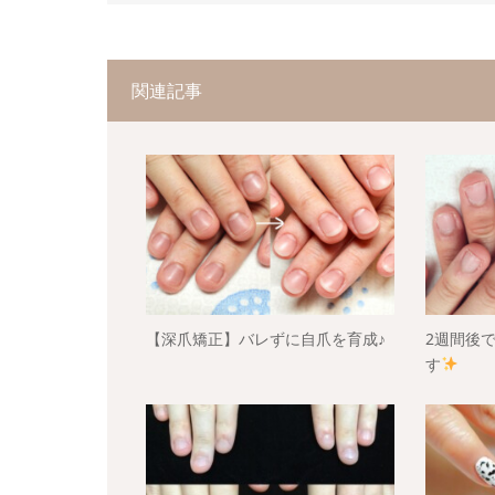
関連記事
【深爪矯正】バレずに自爪を育成♪
2週間後
す