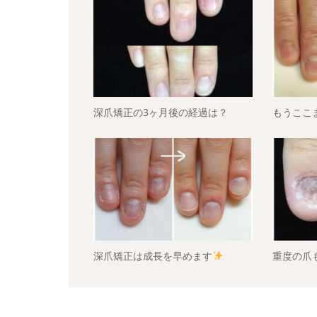
深爪矯正の3ヶ月後の経過は？
もうここ
深爪矯正は成長を早めます
重度の爪