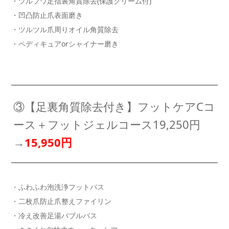
・ツルフワ足指裏角質除去(保護クリーム付)
・凹凸防止爪表面磨き
・ツルツル爪周りオイル角質除去
・ペディキュアorシャイナー磨き
③【足裏角質除去付き】フットケアCコ
ース＋フットジェルコース19,250円
→
15,950円
・ふわふわ泡洗浄フットバス
・二枚爪防止爪整えファイリン
・冷え改善足湯バブルバス