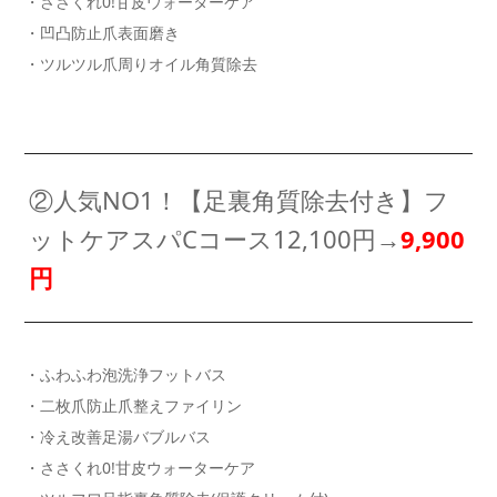
・ささくれ0!甘皮ウォーターケア
・凹凸防止爪表面磨き
・ツルツル爪周りオイル角質除去
②人気NO1！【足裏角質除去付き】フ
ットケアスパCコース12,100円→
9,900
円
・ふわふわ泡洗浄フットバス
・二枚爪防止爪整えファイリン
・冷え改善足湯バブルバス
・ささくれ0!甘皮ウォーターケア